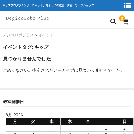
キッズプログラミング、ロボット、電子工作の教室・講座・ワークショップ
0
デジコロボプラス
>
イベント
home
イベントタグ:
キッズ
ｷｯｽﾞﾌﾟﾛｸﾞﾗﾐﾝｸﾞ
見つかりませんでした
ﾛﾎﾞｯﾄ
ごめんなさい。指定されたアーカイブは見つかりませんでした。
ﾜｰｸｼｮｯﾌﾟ
教室を探す
教育機関・団体様
教室開催日
Blog
8月 2026
月
火
水
木
金
土
日
会員様専用
1
2