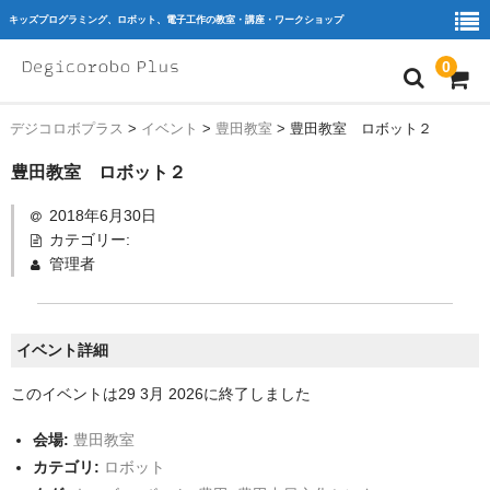
キッズプログラミング、ロボット、電子工作の教室・講座・ワークショップ
0
デジコロボプラス
>
イベント
>
豊田教室
>
豊田教室 ロボット２
home
豊田教室 ロボット２
ｷｯｽﾞﾌﾟﾛｸﾞﾗﾐﾝｸﾞ
2018年6月30日
ﾛﾎﾞｯﾄ
カテゴリー:
管理者
ﾜｰｸｼｮｯﾌﾟ
教室を探す
イベント詳細
教育機関・団体様
このイベントは29 3月 2026に終了しました
Blog
会場:
豊田教室
会員様専用
カテゴリ:
ロボット