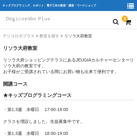
キッズプログラミング、ロボット、電子工作の教室・講座・ワークショップ
0
デジコロボプラス
>
教室を探す
>
リソラ大府教室
home
リソラ大府教室
ｷｯｽﾞﾌﾟﾛｸﾞﾗﾐﾝｸﾞ
リソラ大府ショッピングテラスにあるJEUGIAカルチャーセンターリ
ﾛﾎﾞｯﾄ
ソラ大府の教室です。
お子様がご受講されている間にお買い物も出来て便利です。
ﾜｰｸｼｮｯﾌﾟ
開講コース
教室を探す
★キッズプログラミングコース
教育機関・団体様
・第1,3週 水曜日 17:00-18:00
Blog
クラスを増設しました。生徒募集中です。
会員様専用
・第1,3週 水曜日 18:00-19:00