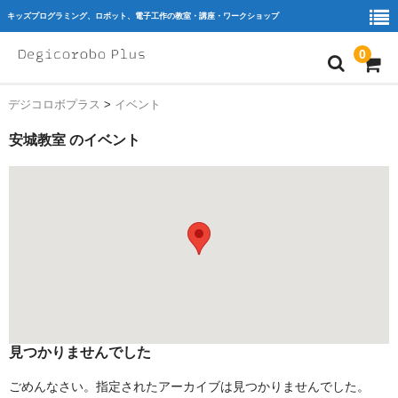
キッズプログラミング、ロボット、電子工作の教室・講座・ワークショップ
0
デジコロボプラス
>
イベント
home
安城教室
のイベント
ｷｯｽﾞﾌﾟﾛｸﾞﾗﾐﾝｸﾞ
ﾛﾎﾞｯﾄ
ﾜｰｸｼｮｯﾌﾟ
教室を探す
教育機関・団体様
Blog
見つかりませんでした
会員様専用
ごめんなさい。指定されたアーカイブは見つかりませんでした。