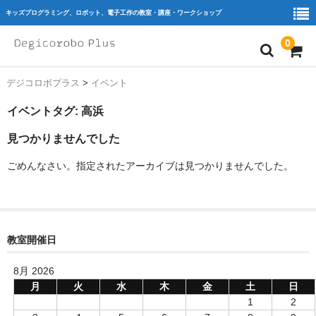
キッズプログラミング、ロボット、電子工作の教室・講座・ワークショップ
0
デジコロボプラス
>
イベント
home
イベントタグ:
高浜
ｷｯｽﾞﾌﾟﾛｸﾞﾗﾐﾝｸﾞ
見つかりませんでした
ﾛﾎﾞｯﾄ
ごめんなさい。指定されたアーカイブは見つかりませんでした。
ﾜｰｸｼｮｯﾌﾟ
教室を探す
教育機関・団体様
教室開催日
Blog
8月 2026
月
火
水
木
金
土
日
会員様専用
1
2