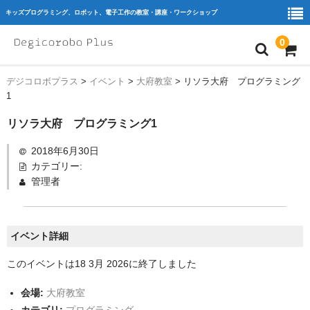
キッズプログラミング、ロボット、電子工作の教室・講座・ワークショップ
0
デジコロボプラス
>
イベント
>
大府教室
>
リソラ大府 プログラミング
home
1
ｷｯｽﾞﾌﾟﾛｸﾞﾗﾐﾝｸﾞ
リソラ大府 プログラミング1
ﾛﾎﾞｯﾄ
2018年6月30日
カテゴリー:
ﾜｰｸｼｮｯﾌﾟ
管理者
教室を探す
教育機関・団体様
イベント詳細
Blog
このイベントは18 3月 2026に終了しました
会員様専用
会場:
大府教室