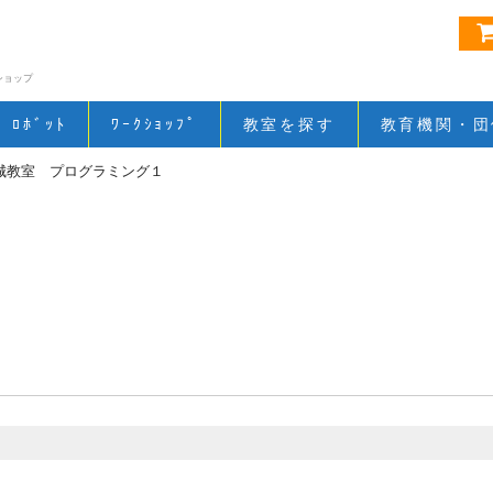
ショップ
ﾛﾎﾞｯﾄ
ﾜｰｸｼｮｯﾌﾟ
教室を探す
教育機関・団
城教室 プログラミング１