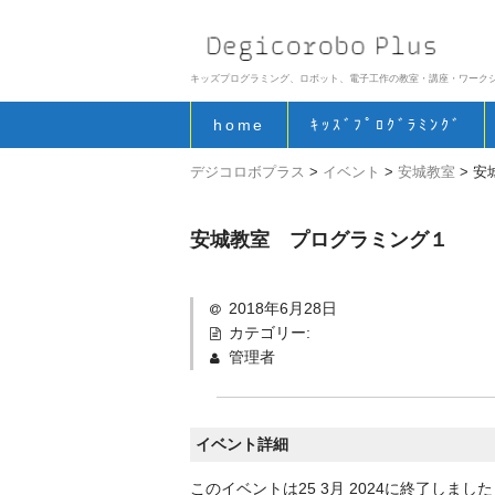
キッズプログラミング、ロボット、電子工作の教室・講座・ワーク
home
ｷｯｽﾞﾌﾟﾛｸﾞﾗﾐﾝｸﾞ
デジコロボプラス
>
イベント
>
安城教室
>
安
安城教室 プログラミング１
2018年6月28日
カテゴリー:
管理者
イベント詳細
このイベントは25 3月 2024に終了しました